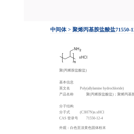
中间体
>
聚烯丙基胺盐酸盐71550-12
聚(丙烯胺盐酸盐)
基本信息
英文名
Poly(allylamine hydrochloride)
产品名称
聚(丙烯胺盐酸盐)；聚烯丙基
分子结构
分子式
(C3H7N)n.xHCl
CAS 登录号
71550-12-4
外观：白色至淡黄色固体粉末