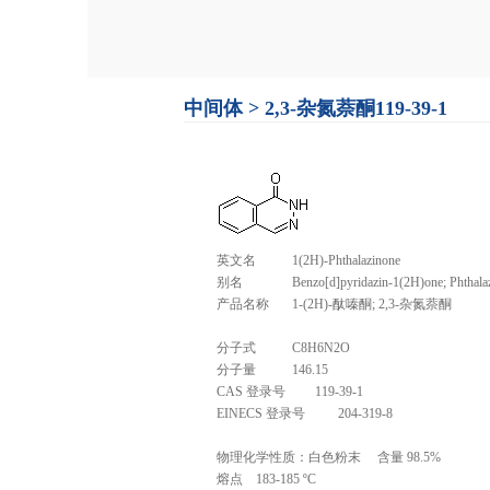
中间体
>
2,3-杂氮萘酮119-39-1
英文名
1(2H)-Phthalazinone
别名
Benzo[d]pyridazin-1(2H)one; Phthala
产品名称
1-(2H)-
酞嗪酮; 2,3-杂氮萘酮
分子式
C8H6N2O
分子量
146.15
CAS 登录号
119-39-1
EINECS 登录号
204-319-8
物理化学性质：白色粉末 含量 98.5%
熔点
183-185
ºC